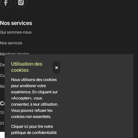
Nos services
Qui sommes-nous
Nos services
Mentions légales
Utilisation des
Demandez un devis
×
cookies
Contactez-nous
Nous utilisons des cookies
pour améliorer votre
Rénovation générale
expérience. En cliquant sur
«Accepter», vous
Contact
consentez à leur utilisation.
Vous pouvez refuser les
13 rue Eugène Varlin, 75010 Paris
cookies non essentiels.
01 88 84 10 96
Cliquer ici pour lire notre
politique de confidentialité