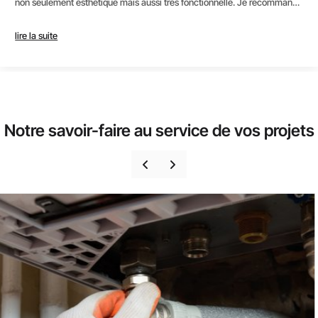
non seulement esthétique mais aussi très fonctionnelle. Je recommande
vivement BATI NOVA pour toute personne cherchant une rénovation de
qualité avec un service client irréprochable.
lire la suite
Notre savoir-faire au service de vos projets