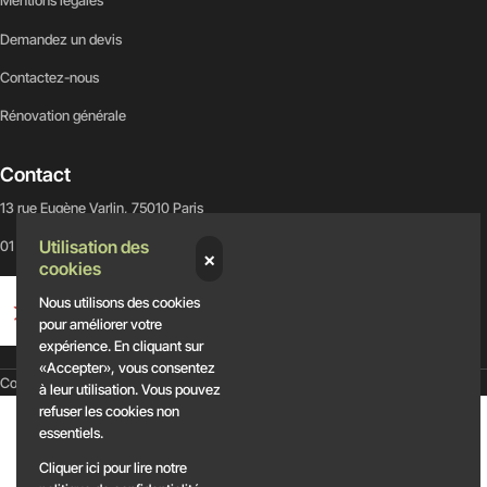
Mentions légales
Demandez un devis
Contactez-nous
Rénovation générale
Contact
13 rue Eugène Varlin, 75010 Paris
Utilisation des
01 88 84 10 96
×
cookies
Nous utilisons des cookies
pour améliorer votre
expérience. En cliquant sur
«Accepter», vous consentez
Défiler vers le haut
Copyright 2025 ©
EVAPI Bâtiment
à leur utilisation. Vous pouvez
refuser les cookies non
essentiels.
Cliquer ici pour lire notre